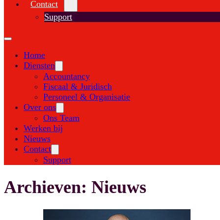
Contact
Support
Home
Diensten
Accountancy
Fiscaal & Juridisch
Personeel & Organisatie
Over ons
Ons Team
Werken bij
Nieuws
Contact
Support
Archieven:
Nieuws