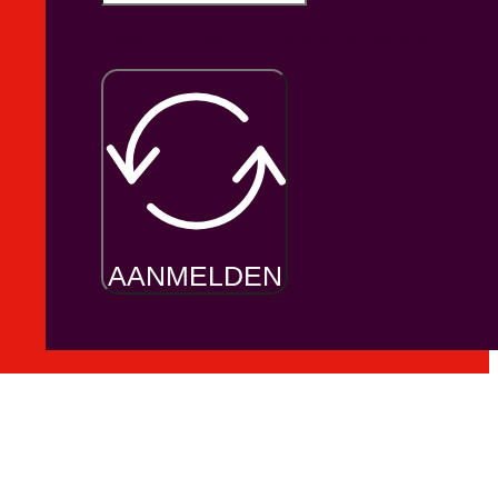
Google reCaptcha: Ongeldige siteksleutel.
AANMELDEN