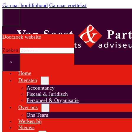
Ga naar hoofdinhoud
Ga naar voettekst
Doorzoek website
Zoeken
×
Home
Diensten
Accountancy
Fiscaal & Juridisch
Personeel & Organisatie
Over ons
Ons Team
Werken bij
Nieuws