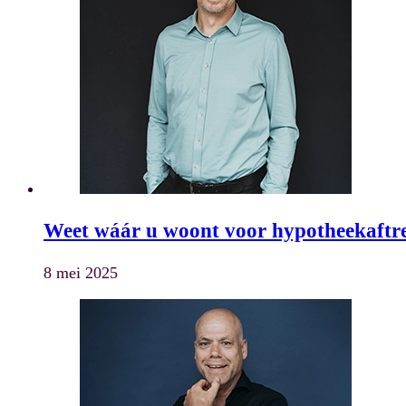
Weet wáár u woont voor hypotheekaftr
8 mei 2025