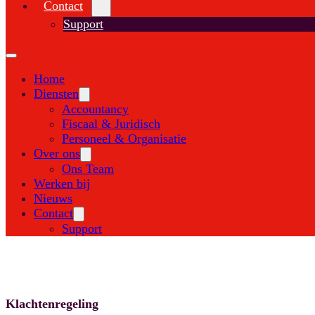
Contact
Support
Home
Diensten
Accountancy
Fiscaal & Juridisch
Personeel & Organisatie
Over ons
Ons Team
Werken bij
Nieuws
Contact
Support
Klachtenregeling