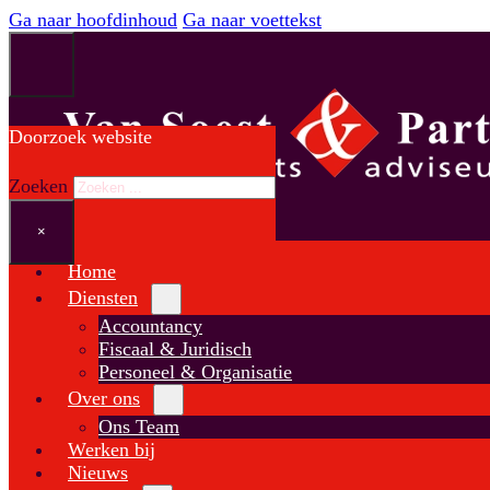
Ga naar hoofdinhoud
Ga naar voettekst
Doorzoek website
Zoeken
×
Home
Diensten
Accountancy
Fiscaal & Juridisch
Personeel & Organisatie
Over ons
Ons Team
Werken bij
Nieuws