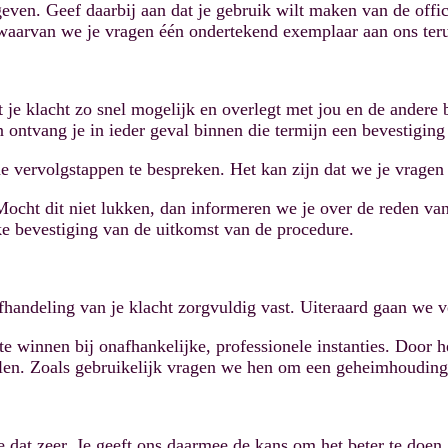
 geven. Geef daarbij aan dat je gebruik wilt maken van de off
 waarvan we je vragen één ondertekend exemplaar aan ons teru
lt je klacht zo snel mogelijk en overlegt met jou en de ander
 ontvang je in ieder geval binnen die termijn een bevestiging
 vervolgstappen te bespreken. Het kan zijn dat we je vragen 
Mocht dit niet lukken, dan informeren we je over de reden va
jke bevestiging van de uitkomst van de procedure.
fhandeling van je klacht zorgvuldig vast. Uiteraard gaan we 
te winnen bij onafhankelijke, professionele instanties. Door 
elen. Zoals gebruikelijk vragen we hen om een geheimhouding
 dat zeer. Je geeft ons daarmee de kans om het beter te doen.