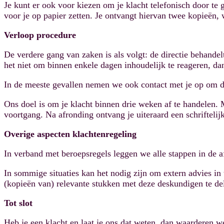
Je kunt er ook voor kiezen om je klacht telefonisch door te
voor je op papier zetten. Je ontvangt hiervan twee kopieën,
Verloop procedure
De verdere gang van zaken is als volgt: de directie behande
het niet om binnen enkele dagen inhoudelijk te reageren, dan
In de meeste gevallen nemen we ook contact met je op om de
Ons doel is om je klacht binnen drie weken af te handelen. 
voortgang. Na afronding ontvang je uiteraard een schrifteli
Overige aspecten klachtenregeling
In verband met beroepsregels leggen we alle stappen in de a
In sommige situaties kan het nodig zijn om extern advies in 
(kopieën van) relevante stukken met deze deskundigen te d
Tot slot
Heb je een klacht en laat je ons dat weten, dan waarderen we