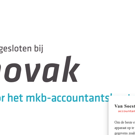
Om de beste er
apparaat op te
gegevens zoals