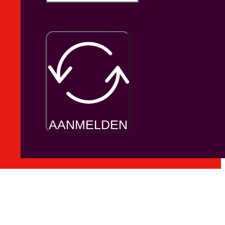
Google reCaptcha: Ongeldige siteksleutel.
AANMELDEN