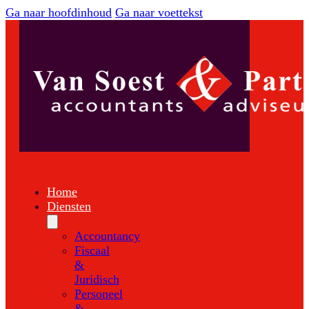
Ga naar hoofdinhoud
Ga naar voettekst
Home
Diensten
Accountancy
Fiscaal
&
Juridisch
Personeel
&