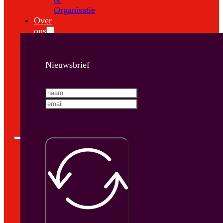
Organisatie
Over
ons
Ons
Team
Werken
Nieuwsbrief
bij
Nieuws
Contact
Support
Google reCaptcha: Ongeldige siteksleutel.
Home
Diensten
Accountancy
Fiscaal
&
Juridisch